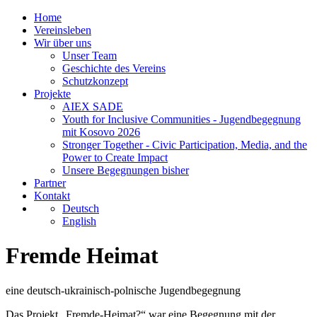
Home
Vereinsleben
Wir über uns
Unser Team
Geschichte des Vereins
Schutzkonzept
Projekte
AIEX SADE
Youth for Inclusive Communities - Jugendbegegnung
mit Kosovo 2026
Stronger Together - Civic Participation, Media, and the
Power to Create Impact
Unsere Begegnungen bisher
Partner
Kontakt
Deutsch
English
Fremde Heimat
eine deutsch-ukrainisch-polnische Jugendbegegnung
Das Projekt „Fremde-Heimat?“ war eine Begegnung mit der